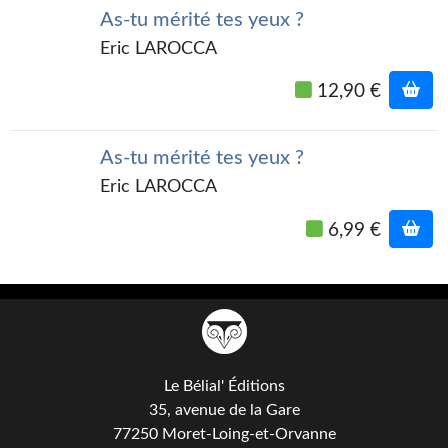
Kvasar
As-tu mérité tes yeux ?
Eric LAROCCA
Pulps
12,90 €
Wotan
Étoiles vives
As-tu mérité tes yeux ?
Yellow Submarine
Eric LAROCCA
NUMÉRIQUE
6,99 €
Romans et recueils
Une Heure-Lumière
Nouvelles
Le Bélial' Éditions
Bifrost
35, avenue de la Gare
Livres audio
77250 Moret-Loing-et-Orvanne