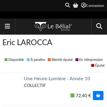
Connexion
ACCUEIL
Eric LAROCCA
LIVRES
Le Bélial'
Disponible
À paraître
Bientôt épuisé
En réimpression
Épuisé
Une Heure-Lumière
Une Heure-Lumière - Année 10
Archive du Futur
COLLECTIF
Parallaxe
72,40 €
Quarante-Deux