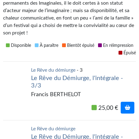
permanents des Imaginales, il le doit certes à son statut
Gratuit
d’acteur majeur de l’imaginaire ; mais sa disponibilité, et sa
chaleur communicative, en font un peu « l’ami de la famille »
Sans DRM
d’un festival qui a choisi de mettre la convivialité au cœur de
son projet !
BIFROST
Disponible
À paraître
Bientôt épuisé
En réimpression
Tous les numéros
Épuisé
En numérique
Le Rêve du démiurge
- 3
S'abonner
Le Rêve du Démiurge, l'intégrale -
3/3
Les critiques
Francis BERTHELOT
Le blog
25,00 €
Le prix des lecteurs
GOODIES
Le Rêve du démiurge
Le Rêve du Démiurge, l'intégrale -