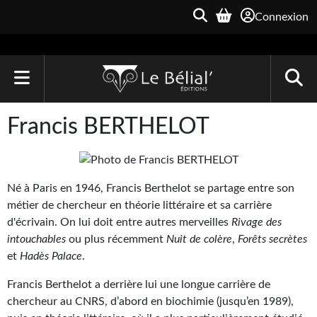
Connexion
ACCUEIL
Francis BERTHELOT
LIVRES
Le Bélial'
Né à Paris en 1946, Francis Berthelot se partage entre son
métier de chercheur en théorie littéraire et sa carrière
Une Heure-Lumière
d'écrivain. On lui doit entre autres merveilles
Rivage des
Archive du Futur
intouchables
ou plus récemment
Nuit de colère
,
Forêts secrètes
et
Hadès Palace
.
Parallaxe
Francis Berthelot a derrière lui une longue carrière de
Quarante-Deux
chercheur au CNRS, d’abord en biochimie (jusqu’en 1989),