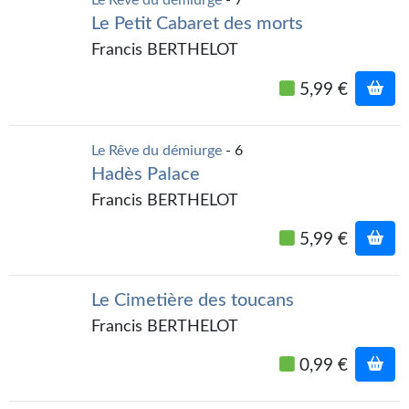
Journal d'un homme des bois
Le Petit Cabaret des morts
Francis BERTHELOT
FORUMS
5,99 €
CONTACT
Nous contacter
Le Rêve du démiurge
- 6
F.A.Q.
Hadès Palace
Francis BERTHELOT
Soumettre un manuscrit
5,99 €
Support technique
Le Cimetière des toucans
Francis BERTHELOT
0,99 €