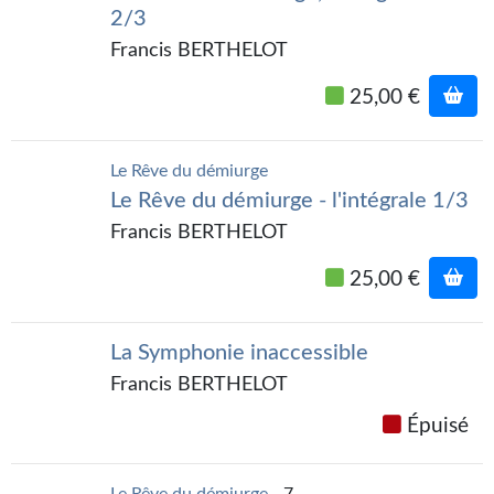
Goodies Gotland
2/3
Tirages d’art Une Heure-Lumière
Francis BERTHELOT
PLUS
25,00 €
À paraître
Le Rêve du démiurge
Revue de presse
Le Rêve du démiurge - l'intégrale 1/3
Francis BERTHELOT
Récompenses
25,00 €
Newsletter
Le Bélial' sur Youtube
La Symphonie inaccessible
LE BLOG BIFROST
Francis BERTHELOT
Tous les articles
Épuisé
La Bibliothèque orbitale
Le Rêve du démiurge
- 7