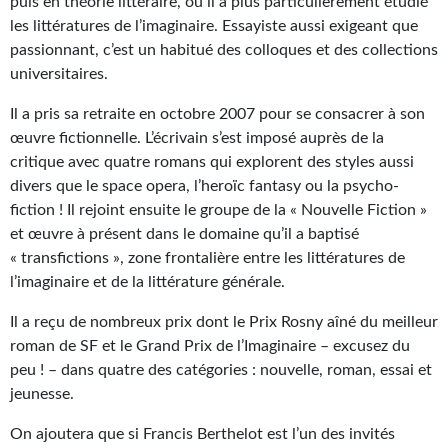
puis en théorie littéraire, où il a plus particulièrement étudié
Kvasar
les littératures de l’imaginaire. Essayiste aussi exigeant que
passionnant, c’est un habitué des colloques et des collections
Pulps
universitaires.
Wotan
Il a pris sa retraite en octobre 2007 pour se consacrer à son
Étoiles vives
œuvre fictionnelle. L’écrivain s’est imposé auprès de la
critique avec quatre romans qui explorent des styles aussi
Yellow Submarine
divers que le space opera, l’heroïc fantasy ou la psycho-
fiction ! Il rejoint ensuite le groupe de la « Nouvelle Fiction »
NUMÉRIQUE
et œuvre à présent dans le domaine qu’il a baptisé
« transfictions », zone frontalière entre les littératures de
Romans et recueils
l’imaginaire et de la littérature générale.
Une Heure-Lumière
Il a reçu de nombreux prix dont le Prix Rosny aîné du meilleur
roman de SF et le Grand Prix de l’Imaginaire – excusez du
Nouvelles
peu ! – dans quatre des catégories : nouvelle, roman, essai et
Bifrost
jeunesse.
Livres audio
On ajoutera que si Francis Berthelot est l’un des invités