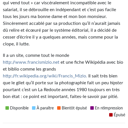
qui vend tout » car viscéralement incompatible avec le
Kvasar
salariat, il se débrouille en indépendant et c’est pas facile
Pulps
tous les jours ma bonne dame et mon bon monsieur.
Sincèrement accablé par sa production qu’il n’aurait jamais
Wotan
dû relire et écœuré par le système éditorial, il a décidé de
cesser d’écrire il y a quelques années, mais comme pour la
Étoiles vives
clope, il lutte.
Yellow Submarine
Il a un site, comme tout le monde
http://www.francismizio.net
et une fiche Wikipédia avec bio
NUMÉRIQUE
et biblio comme les grands
Romans et recueils
http://fr.wikipedia.org/wiki/Francis_Mizio.
Il sait très bien
que le gilet qu’il porte sur la photographie fait un peu
hipster
Une Heure-Lumière
pourtant c’est un La Redoute années 1980 toujours en très
bon état : ce point est important, faites-le savoir par pitié.
Nouvelles
Disponible
À paraître
Bientôt épuisé
En réimpression
Bifrost
Épuisé
Livres audio