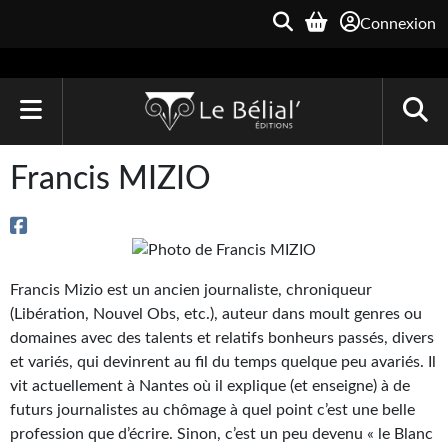
Connexion
ACCUEIL
Francis MIZIO
LIVRES
Le Bélial'
Francis Mizio est un ancien journaliste, chroniqueur
Une Heure-Lumière
(Libération, Nouvel Obs, etc.), auteur dans moult genres ou
Archive du Futur
domaines avec des talents et relatifs bonheurs passés, divers
et variés, qui devinrent au fil du temps quelque peu avariés. Il
Parallaxe
vit actuellement à Nantes où il explique (et enseigne) à de
futurs journalistes au chômage à quel point c’est une belle
Quarante-Deux
profession que d’écrire. Sinon, c’est un peu devenu « le Blanc