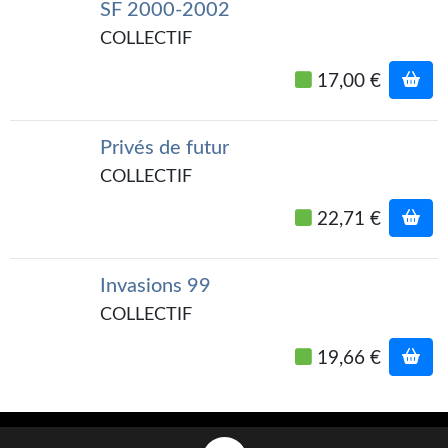
SF 2000-2002
Gratuit
COLLECTIF
Sans DRM
17,00 €
BIFROST
Privés de futur
Tous les numéros
COLLECTIF
En numérique
22,71 €
S'abonner
Les critiques
Invasions 99
COLLECTIF
Le blog
19,66 €
Le prix des lecteurs
GOODIES