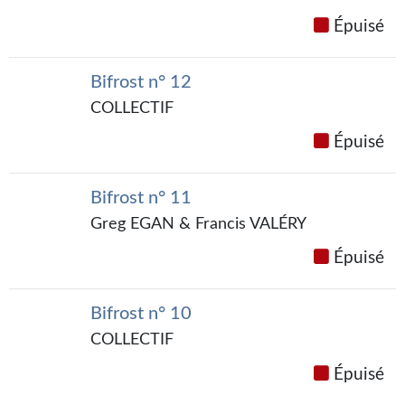
Gratuit
Épuisé
Sans DRM
Bifrost n° 12
BIFROST
COLLECTIF
Tous les numéros
Épuisé
En numérique
Bifrost n° 11
S'abonner
Greg EGAN & Francis VALÉRY
Les critiques
Épuisé
Le blog
Bifrost n° 10
Le prix des lecteurs
COLLECTIF
GOODIES
Épuisé