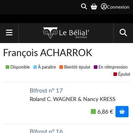
Connexion
ACCUEIL
François ACHARROK
LIVRES
Disponible
À paraître
Bientôt épuisé
En réimpression
Le Bélial'
Épuisé
Une Heure-Lumière
Bifrost n° 17
Archive du Futur
Roland C. WAGNER & Nancy KRESS
Parallaxe
6,86 €
Quarante-Deux
Bifrost n° 16