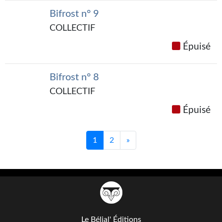
Goodies Gotland
Bifrost n° 9
Tirages d’art Une Heure-Lumière
COLLECTIF
PLUS
Épuisé
À paraître
Bifrost n° 8
Revue de presse
COLLECTIF
Récompenses
Épuisé
Newsletter
1
2
»
Le Bélial' sur Youtube
LE BLOG BIFROST
Tous les articles
La Bibliothèque orbitale
Le Bélial' Éditions