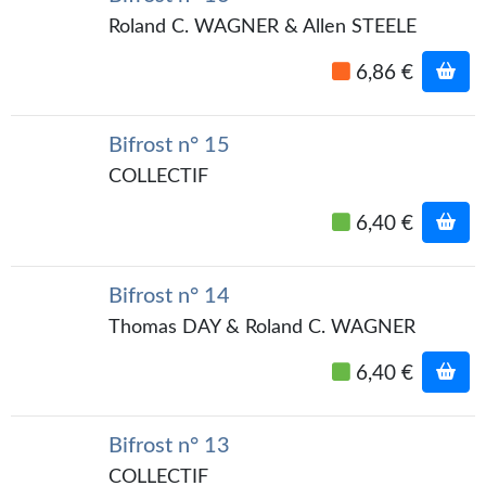
Kvasar
Roland C. WAGNER & Allen STEELE
Pulps
6,86 €
Wotan
Bifrost n° 15
Étoiles vives
COLLECTIF
Yellow Submarine
6,40 €
NUMÉRIQUE
Romans et recueils
Bifrost n° 14
Thomas DAY & Roland C. WAGNER
Une Heure-Lumière
6,40 €
Nouvelles
Bifrost
Bifrost n° 13
Livres audio
COLLECTIF