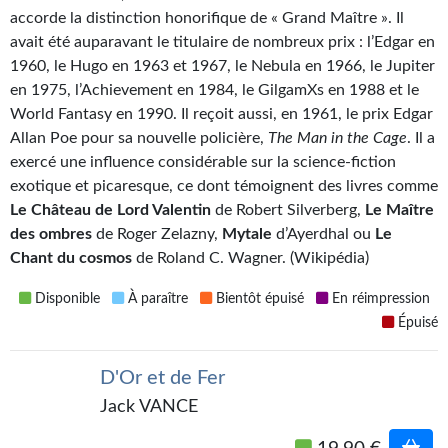
Kvasar
accorde la distinction honorifique de « Grand Maître ». Il
avait été auparavant le titulaire de nombreux prix : l’Edgar en
Pulps
1960, le Hugo en 1963 et 1967, le Nebula en 1966, le Jupiter
en 1975, l’Achievement en 1984, le GilgamXs en 1988 et le
Wotan
World Fantasy en 1990. Il reçoit aussi, en 1961, le prix Edgar
Étoiles vives
Allan Poe pour sa nouvelle policière,
The Man in the Cage
. Il a
exercé une influence considérable sur la science-fiction
Yellow Submarine
exotique et picaresque, ce dont témoignent des livres comme
Le Château de Lord Valentin
de Robert Silverberg,
Le Maître
NUMÉRIQUE
des ombres
de Roger Zelazny,
Mytale
d’Ayerdhal ou
Le
Chant du cosmos
de Roland C. Wagner. (Wikipédia)
Romans et recueils
Disponible
À paraître
Bientôt épuisé
En réimpression
Une Heure-Lumière
Épuisé
Nouvelles
D'Or et de Fer
Bifrost
Jack VANCE
Livres audio