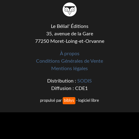
Kvasar
Pulps
Le Bélial' Éditions
Wotan
35, avenue de la Gare
77250 Moret-Loing-et-Orvanne
Étoiles vives
À propos
Yellow Submarine
Conditions Générales de Vente
NUMÉRIQUE
Mentions légales
Distribution :
SODIS
Romans et recueils
Diffusion : CDE1
Une Heure-Lumière
propulsé par
biblys
· logiciel libre
Nouvelles
Bifrost
Livres audio