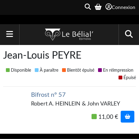
Connexion
ACCUEIL
Jean-Louis PEYRE
LIVRES
Disponible
À paraître
Bientôt épuisé
En réimpression
Le Bélial'
Épuisé
Une Heure-Lumière
Bifrost n° 57
Archive du Futur
Robert A. HEINLEIN & John VARLEY
Parallaxe
11,00 €
Quarante-Deux