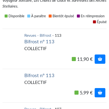
Voyageur Solitaire
,
Les Chants de Glace
et
Survivants des Arches
Kvasar
Stellaires
.
Pulps
Disponible
À paraître
Bientôt épuisé
En réimpression
Épuisé
Wotan
Étoiles vives
Revues - Bifrost
- 113
Bifrost n° 113
Yellow Submarine
COLLECTIF
NUMÉRIQUE
11,90 €
Romans et recueils
Une Heure-Lumière
Bifrost n° 113
COLLECTIF
Nouvelles
5,99 €
Bifrost
Livres audio