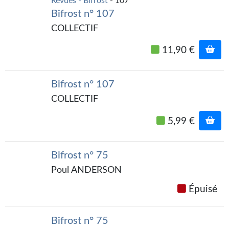
Revues - Bifrost
- 107
Gratuit
Bifrost n° 107
COLLECTIF
Sans DRM
11,90 €
BIFROST
Tous les numéros
Bifrost n° 107
COLLECTIF
En numérique
5,99 €
S'abonner
Les critiques
Bifrost n° 75
Le blog
Poul ANDERSON
Le prix des lecteurs
Épuisé
GOODIES
Bifrost n° 75