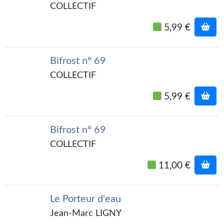
Goodies Gotland
COLLECTIF
Tirages d’art Une Heure-Lumière
5,99 €
PLUS
Bifrost n° 69
À paraître
COLLECTIF
Revue de presse
5,99 €
Récompenses
Newsletter
Bifrost n° 69
COLLECTIF
Le Bélial' sur Youtube
11,00 €
LE BLOG BIFROST
Tous les articles
Le Porteur d'eau
La Bibliothèque orbitale
Jean-Marc LIGNY