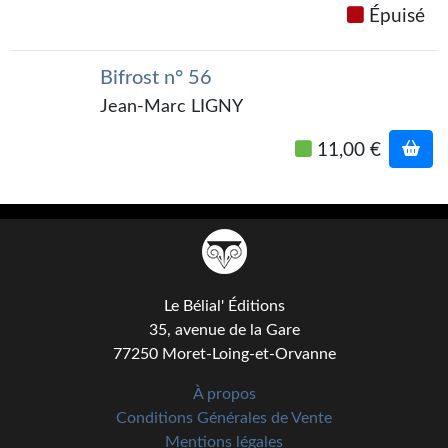
Journal d'un homme des bois
Épuisé
FORUMS
Bifrost n° 56
CONTACT
Jean-Marc LIGNY
Nous contacter
11,00 €
F.A.Q.
Soumettre un manuscrit
Support technique
Le Bélial' Éditions
35, avenue de la Gare
77250 Moret-Loing-et-Orvanne
À propos
Conditions Générales de Vente
Mentions légales