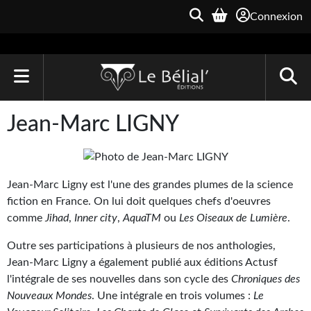
Connexion
ACCUEIL
Jean-Marc LIGNY
LIVRES
Le Bélial'
Jean-Marc Ligny est l'une des grandes plumes de la science
fiction en France. On lui doit quelques chefs d'oeuvres
Une Heure-Lumière
comme
Jihad
,
Inner city
,
AquaTM
ou
Les Oiseaux de Lumière
.
Archive du Futur
Outre ses participations à plusieurs de nos anthologies,
Parallaxe
Jean-Marc Ligny a également publié aux éditions Actusf
l'intégrale de ses nouvelles dans son cycle des
Chroniques des
Quarante-Deux
Nouveaux Mondes
. Une intégrale en trois volumes :
Le