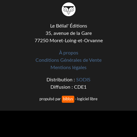
Kvasar
Pulps
Le Bélial' Éditions
Wotan
35, avenue de la Gare
77250 Moret-Loing-et-Orvanne
Étoiles vives
À propos
Yellow Submarine
Conditions Générales de Vente
NUMÉRIQUE
Mentions légales
Distribution :
SODIS
Romans et recueils
Diffusion : CDE1
Une Heure-Lumière
propulsé par
biblys
· logiciel libre
Nouvelles
Bifrost
Livres audio