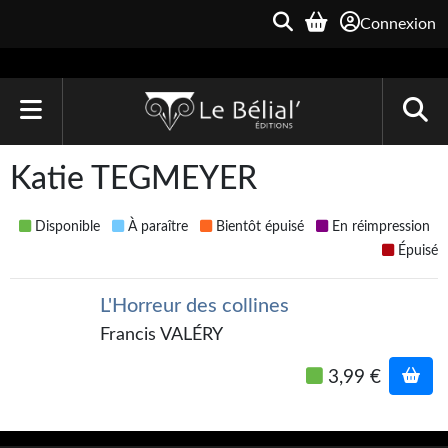
Connexion
ACCUEIL
Katie TEGMEYER
LIVRES
Disponible
À paraître
Bientôt épuisé
En réimpression
Le Bélial'
Épuisé
Une Heure-Lumière
L'Horreur des collines
Archive du Futur
Francis VALÉRY
Parallaxe
3,99 €
Quarante-Deux