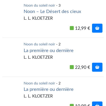
Kvasar
Noon du soleil noir
- 3
Noon – Le Désert des cieux
Pulps
L. L. KLOETZER
Wotan
12,99 €
Étoiles vives
Yellow Submarine
Noon du soleil noir
- 2
La première ou dernière
NUMÉRIQUE
L. L. KLOETZER
Romans et recueils
22,90 €
Une Heure-Lumière
Nouvelles
Noon du soleil noir
- 2
La première ou dernière
Bifrost
L. L. KLOETZER
Livres audio