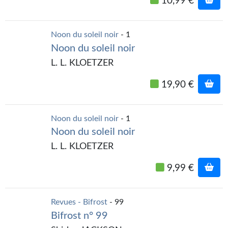
10,99 €
Gratuit
Sans DRM
Noon du soleil noir
- 1
Noon du soleil noir
BIFROST
L. L. KLOETZER
Tous les numéros
19,90 €
En numérique
Noon du soleil noir
- 1
S'abonner
Noon du soleil noir
Les critiques
L. L. KLOETZER
Le blog
9,99 €
Le prix des lecteurs
Revues - Bifrost
- 99
GOODIES
Bifrost n° 99