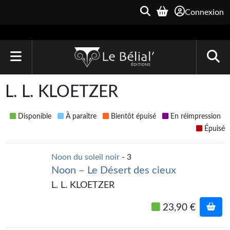
Connexion
ACCUEIL
L. L. KLOETZER
LIVRES
Disponible
À paraître
Bientôt épuisé
En réimpression
Le Bélial'
Épuisé
Une Heure-Lumière
Noon du soleil noir
- 3
Noon – Le Désert des cieux
Archive du Futur
L. L. KLOETZER
Parallaxe
23,90 €
Quarante-Deux