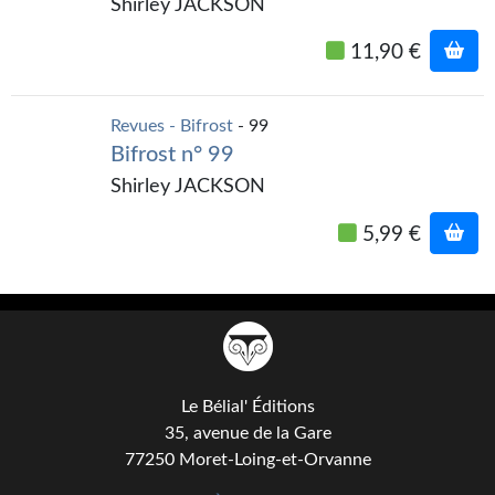
Goodies Gotland
Shirley JACKSON
Tirages d’art Une Heure-Lumière
11,90 €
PLUS
Revues - Bifrost
- 99
À paraître
Bifrost n° 99
Shirley JACKSON
Revue de presse
Récompenses
5,99 €
Newsletter
Le Bélial' sur Youtube
LE BLOG BIFROST
Le Bélial' Éditions
Tous les articles
35, avenue de la Gare
77250 Moret-Loing-et-Orvanne
La Bibliothèque orbitale