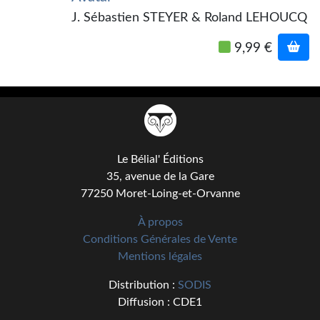
Kvasar
J. Sébastien STEYER & Roland LEHOUCQ
Pulps
9,99 €
Wotan
Étoiles vives
Yellow Submarine
NUMÉRIQUE
Le Bélial' Éditions
35, avenue de la Gare
Romans et recueils
77250 Moret-Loing-et-Orvanne
Une Heure-Lumière
À propos
Conditions Générales de Vente
Nouvelles
Mentions légales
Bifrost
Distribution :
SODIS
Diffusion : CDE1
Livres audio