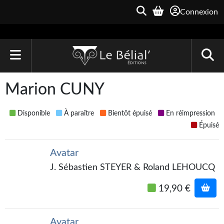
Connexion
ACCUEIL
Marion CUNY
LIVRES
Disponible
À paraître
Bientôt épuisé
En réimpression
Le Bélial'
Épuisé
Une Heure-Lumière
Avatar
Archive du Futur
J. Sébastien STEYER & Roland LEHOUCQ
Parallaxe
19,90 €
Quarante-Deux
Avatar