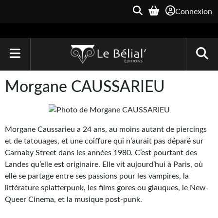
Connexion
ACCUEIL
Morgane CAUSSARIEU
LIVRES
Le Bélial'
Morgane Caussarieu a 24 ans, au moins autant de piercings
et de tatouages, et une coiffure qui n’aurait pas déparé sur
Une Heure-Lumière
Carnaby Street dans les années 1980. C’est pourtant des
Archive du Futur
Landes qu’elle est originaire. Elle vit aujourd’hui à Paris, où
elle se partage entre ses passions pour les vampires, la
Parallaxe
littérature splatterpunk, les films gores ou glauques, le New-
Queer Cinema, et la musique post-punk.
Quarante-Deux