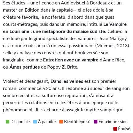
Ses études – une licence en Audiovisuel à Bordeaux et un
Kvasar
master en Edition dans la capitale – elle les dédie à sa
Pulps
créature favorite, le nosferatu, d’abord dans quelques
courts-métrages, puis dans un mémoire, intitulé
Le Vampire
Wotan
en Louisiane : une métaphore du malaise sudiste
. Celui-ci a
été loué par le grand spécialiste des vampires, Jean Marigny,
Étoiles vives
et a donné naissance à un essai passionnant (Mnémos, 2013)
: elle y analyse des œuvres qui ont bouleversée son
Yellow Submarine
imaginaire, comme
Entretien avec un vampire
d’Anne Rice,
NUMÉRIQUE
ou
Âmes perdues
de Poppy Z. Brite.
Romans et recueils
Violent et dérangeant,
Dans les veines
est son premier
roman, commencé à 20 ans. Il redonne au suceur de sang son
Une Heure-Lumière
sombre éclat et sa sulfureuse réputation, s’amusant à
pervertir les relations entre les êtres à une époque où le
Nouvelles
phénomène bit-lit s’acharne à assagir le mythe vampirique.
Bifrost
Disponible
À paraître
Bientôt épuisé
En réimpression
Livres audio
Épuisé