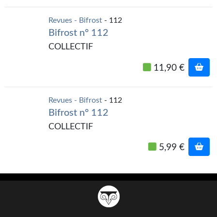
Gratuit
Revues - Bifrost
- 112
Bifrost n° 112
Sans DRM
COLLECTIF
BIFROST
11,90 €
Tous les numéros
En numérique
Revues - Bifrost
- 112
Bifrost n° 112
S'abonner
COLLECTIF
Les critiques
5,99 €
Le blog
Le prix des lecteurs
GOODIES