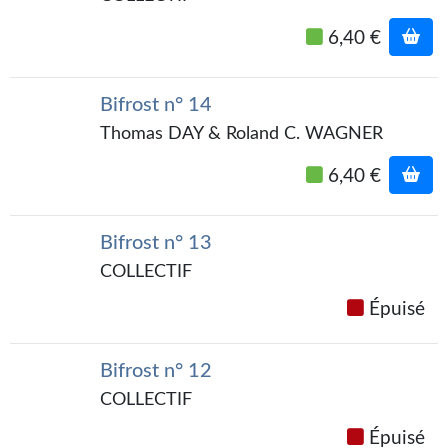
Gratuit
6,40 €
Sans DRM
Bifrost n° 14
BIFROST
Thomas DAY & Roland C. WAGNER
Tous les numéros
6,40 €
En numérique
S'abonner
Bifrost n° 13
COLLECTIF
Les critiques
Épuisé
Le blog
Le prix des lecteurs
Bifrost n° 12
COLLECTIF
GOODIES
Épuisé