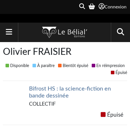
Connexion
ACCUEIL
Olivier FRAISIER
LIVRES
Disponible
À paraître
Bientôt épuisé
En réimpression
Le Bélial'
Épuisé
Une Heure-Lumière
Bifrost HS : la science-fiction en
bande dessinée
Archive du Futur
COLLECTIF
Parallaxe
Épuisé
Quarante-Deux