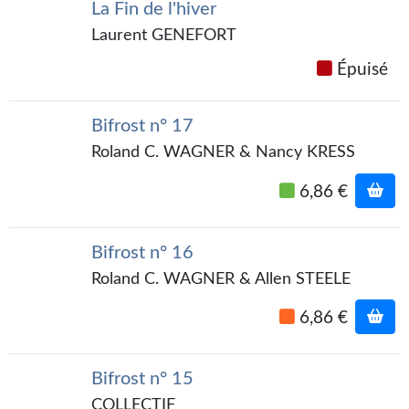
La Fin de l'hiver
Kvasar
Laurent GENEFORT
Pulps
Épuisé
Wotan
Étoiles vives
Bifrost n° 17
Roland C. WAGNER & Nancy KRESS
Yellow Submarine
6,86 €
NUMÉRIQUE
Romans et recueils
Bifrost n° 16
Roland C. WAGNER & Allen STEELE
Une Heure-Lumière
6,86 €
Nouvelles
Bifrost
Bifrost n° 15
Livres audio
COLLECTIF