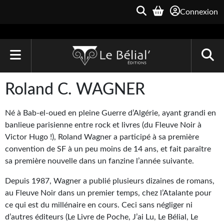
Connexion
ACCUEIL
Roland C. WAGNER
LIVRES
Né à Bab-el-oued en pleine Guerre d’Algérie, ayant grandi en
Le Bélial'
banlieue parisienne entre rock et livres (du Fleuve Noir à
Victor Hugo !), Roland Wagner a participé à sa première
Une Heure-Lumière
convention de SF à un peu moins de 14 ans, et fait paraître
sa première nouvelle dans un fanzine l’année suivante.
Archive du Futur
Depuis 1987, Wagner a publié plusieurs dizaines de romans,
Parallaxe
au Fleuve Noir dans un premier temps, chez l’Atalante pour
ce qui est du millénaire en cours. Ceci sans négliger ni
Quarante-Deux
d’autres éditeurs (Le Livre de Poche, J’ai Lu, Le Bélial, Le