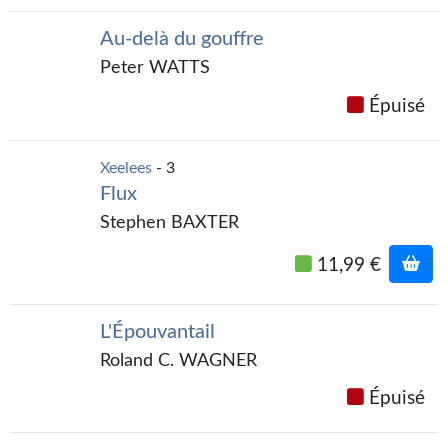
Journal d'un homme des bois
Au-delà du gouffre
FORUMS
Peter WATTS
CONTACT
Épuisé
Nous contacter
Xeelees
- 3
F.A.Q.
Flux
Stephen BAXTER
Soumettre un manuscrit
11,99 €
Support technique
L'Épouvantail
Roland C. WAGNER
Épuisé