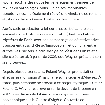
Rocher etc.), ni des nouvelles généreusement semées de
Kvasar
revues en anthologies. Sous l’un de ses improbables
Pulps
pseudonymes, il a également rédigé une vingtaine de romans
attribués à Jimmy Guieu. Il est aussi traducteur.
Wotan
Après cette production à jet continu, participant le plus
Étoiles vives
souvent d’une histoire globale du futur (dont
Les Futurs
Mystères de Paris
, avec son personnage de détective privé
Yellow Submarine
transparent aussi drôle qu’improbable !) et qui lui a, entre
autres, valu six fois le prix Rosny aîné, c’est dans un relatif
NUMÉRIQUE
silence éditorial, à partir de 2006, que Wagner préparait son
Romans et recueils
grand œuvre…
Une Heure-Lumière
Depuis plus de trente ans, Roland Wagner promettait en
effet un grand roman d’imaginaire sur la Guerre d’Algérie… À
Nouvelles
force, plus personne ne croyait à ce projet mythique. Erreur !
Roland C. Wagner est revenu sur le devant de la scène en
Bifrost
2011, avec
Rêves de Gloire,
une incroyable uchronie
polyphonique sur la Guerre d’Algérie. Couverte de
Livres audio