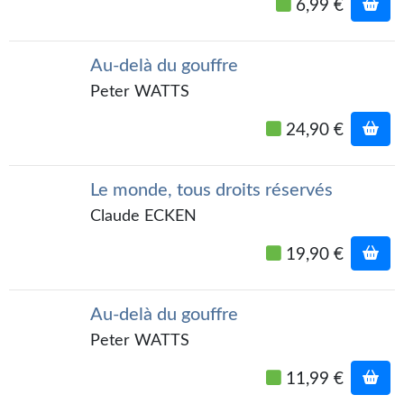
Goodies Gotland
6,99 €
Tirages d’art Une Heure-Lumière
Au-delà du gouffre
PLUS
Peter WATTS
À paraître
24,90 €
Revue de presse
Le monde, tous droits réservés
Récompenses
Claude ECKEN
Newsletter
19,90 €
Le Bélial' sur Youtube
LE BLOG BIFROST
Au-delà du gouffre
Peter WATTS
Tous les articles
11,99 €
La Bibliothèque orbitale