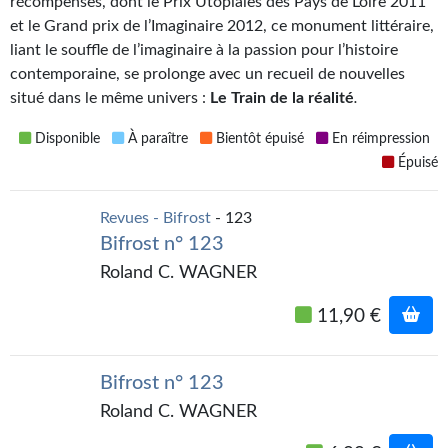
récompenses, dont le Prix Utopiales des Pays de Loire 2011
Gratuit
et le Grand prix de l’Imaginaire 2012, ce monument littéraire,
liant le souffle de l’imaginaire à la passion pour l’histoire
Sans DRM
contemporaine, se prolonge avec un recueil de nouvelles
situé dans le même univers :
Le Train de la réalité
.
BIFROST
Disponible
À paraître
Bientôt épuisé
En réimpression
Tous les numéros
Épuisé
En numérique
Revues - Bifrost
- 123
S'abonner
Bifrost n° 123
Roland C. WAGNER
Les critiques
11,90 €
Le blog
Le prix des lecteurs
Bifrost n° 123
GOODIES
Roland C. WAGNER