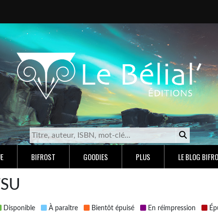
E
BIFROST
GOODIES
PLUS
LE BLOG BIFR
TSU
Disponible
À paraître
Bientôt épuisé
En réimpression
Épu