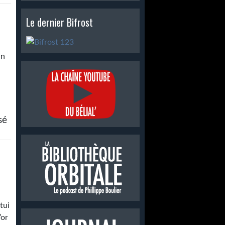
Le dernier Bifrost
un
sé
ost
tui
’or