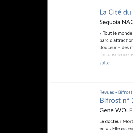
La Cité du 
Sequoia N
« Tout le monde 
parc d’attractio
douceur – des m
l’inconscience a
retrouve embauc
suite
monde, touchant
moment où Skip f
Une nouvelle pui
2023.
Revues - Bifrost
Bifrost n°
Gene WOLF
Le docteur Mort 
en or. Elle est 