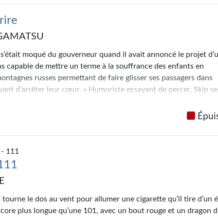
rire
AGAMATSU
s’était moqué du gouverneur quand il avait annoncé le projet d’
ns capable de mettre un terme à la souffrance des enfants en
ontagnes russes permettant de faire glisser ses passagers dans
vant d’arrêter leur cœur. » Humoriste essayant de percer, Skip se
hé dans un tel parc d’attraction alors qu’une épidémie ravage le
 en premier lieu les enfants. Un job comme un autre ? Jusqu’au
Épui
ait la connaissance de Dorrie et de son fils Fitch…
ssante et sensible, récompensée par le Prix des lecteurs de Bifr
- 111
 111
E
tourne le dos au vent pour allumer une cigarette qu’il tire d’un é
encore plus longue qu’une 101, avec un bout rouge et un dragon d