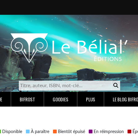
E
BIFROST
GOODIES
PLUS
LE BLOG BIFR
Disponible
À paraître
Bientôt épuisé
En réimpression
Épu