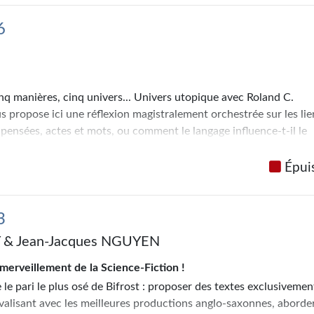
6
nq manières, cinq univers... Univers utopique avec Roland C.
 propose ici une réflexion magistralement orchestrée sur les lie
 pensées, actes et mots, ou comment le langage influence-t-il le
en folie pour Jean-Pierre Andrevon et son voyage hallucinant,
g... Univers de pouvoir, d'incompréhension, de terreur, avec
Épui
 un space opéra captivant et violent. Univers de franche
, pour Francis Valéry et ses corsaires de l'espace pétris d'humour,
rs mais dans un registre radicalement différent. Univers décalé,
3
ert Wolff, un auteur totalement inconnu mais dont le premier te
 & Jean-Jacques NGUYEN
e la maturité.
nq manières, cinq univers... autant de facettes d'un genre qui ne 
merveillement de la Science-Fiction !
imite : la Science-Fiction.
 le pari le plus osé de Bifrost : proposer des textes exclusivemen
e.
valisant avec les meilleures productions anglo-saxonnes, aborde