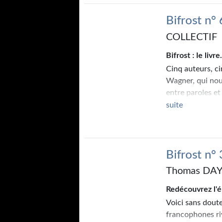
Bifrost n° 
COLLECTIF
Bifrost : le livre.
Cinq auteurs, ci
Wagner, qui nous
entre paroles et
monde. Univers 
suite
jusqu'au Big Ban
Thomas Day dans
gaudriole, aussi
space op' toujou
Bifrost n° 
enfin, pour Rob
Thomas DAY
révèle déjà tout
Cinq auteurs, ci
Redécouvrez l'é
connaît pas de l
Voici sans doute
Bifrost : la revu
francophones ri