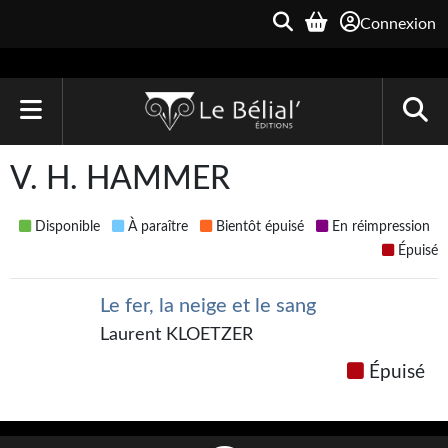
Connexion
ACCUEIL
V. H. HAMMER
LIVRES
Disponible
À paraître
Bientôt épuisé
En réimpression
Le Bélial'
Épuisé
Une Heure-Lumière
Le fer, la neige et le sang
Archive du Futur
Laurent KLOETZER
Épuisé
Parallaxe
Quarante-Deux