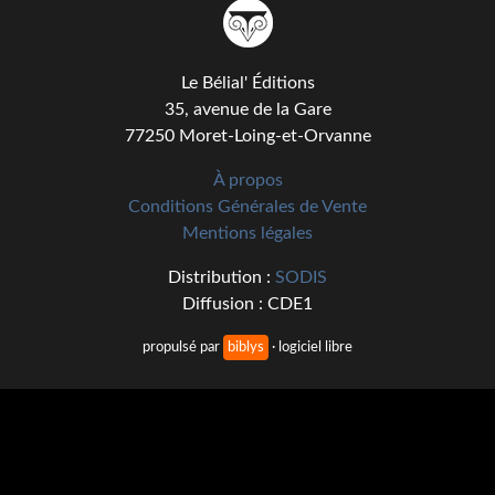
Kvasar
Pulps
Le Bélial' Éditions
Wotan
35, avenue de la Gare
77250 Moret-Loing-et-Orvanne
Étoiles vives
À propos
Yellow Submarine
Conditions Générales de Vente
Mentions légales
NUMÉRIQUE
Distribution :
SODIS
Romans et recueils
Diffusion : CDE1
Une Heure-Lumière
propulsé par
biblys
· logiciel libre
Nouvelles
Bifrost
Livres audio