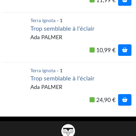
11,99 €
Gratuit
Sans DRM
Terra Ignota
- 1
Trop semblable à l'éclair
BIFROST
Ada PALMER
Tous les numéros
10,99 €
En numérique
Terra Ignota
- 1
S'abonner
Trop semblable à l'éclair
Les critiques
Ada PALMER
Le blog
24,90 €
Le prix des lecteurs
GOODIES