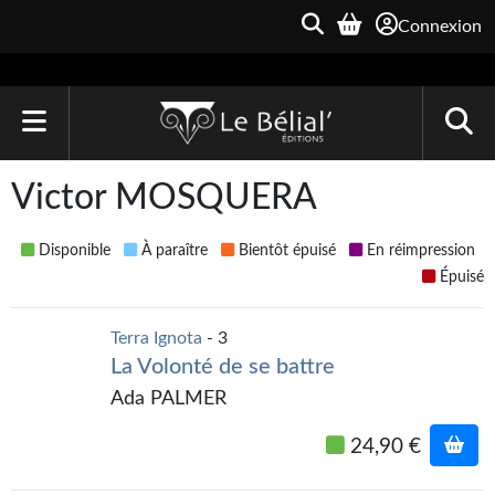
Connexion
ACCUEIL
Victor MOSQUERA
LIVRES
Disponible
À paraître
Bientôt épuisé
En réimpression
Le Bélial'
Épuisé
Une Heure-Lumière
Terra Ignota
- 3
La Volonté de se battre
Archive du Futur
Ada PALMER
Parallaxe
24,90 €
Quarante-Deux