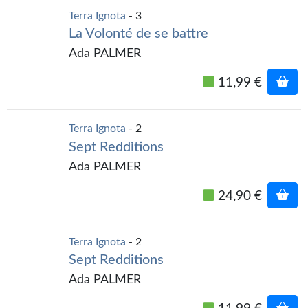
Kvasar
Terra Ignota
- 3
La Volonté de se battre
Pulps
Ada PALMER
Wotan
11,99 €
Étoiles vives
Yellow Submarine
Terra Ignota
- 2
Sept Redditions
NUMÉRIQUE
Ada PALMER
Romans et recueils
24,90 €
Une Heure-Lumière
Nouvelles
Terra Ignota
- 2
Sept Redditions
Bifrost
Ada PALMER
Livres audio