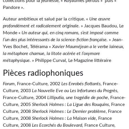
collections pour la jeunesse, « Royaumes perdus » puis «
Kvasar
Pandore ».
Pulps
Auteur ambitieux et salué par la critique. «
Une œuvre
profondément et radicalement originale.
» Jacques Baudou, Le
Wotan
Monde «
Un auteur qui, en cinq romans, s’est imposé comme
Étoiles vives
l’un des plus intéressants de la science-fiction française.
» Jean-
Yves Bochet, Télérama «
Xavier Mauméjean a le verbe laineux,
Yellow Submarine
la métaphore charnue, la litote acérée et l’oxymore
métaphysique.
» Philippe Curval, Le Magazine littéraire
NUMÉRIQUE
Pièces radiophoniques
Romans et recueils
Forum
, France-Culture, 2002
Les Enrobés flottants
, France-
Une Heure-Lumière
Culture, 2003
La Nouvelle Eve ou Les Infortunes du Progrès
,
France-Culture, 2004
Lilliputia, une tragédie de poche
, France-
Nouvelles
Culture, 2005
Sherlock Holmes : La Ligue des Rouquins
, France
Culture, 2008
Sherlock Holmes : Le Dernier problème
, France
Bifrost
Culture, 2008
Sherlock Holmes : La Maison vide
, France
Livres audio
Culture, 2008
Les Ecorchés du Boulevard
, France Culture,