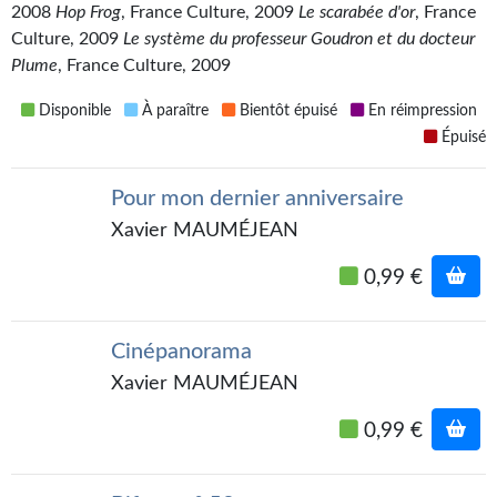
2008
Hop Frog
, France Culture, 2009
Le scarabée d'or
, France
Gratuit
Culture, 2009
Le système du professeur Goudron et du docteur
Plume
, France Culture, 2009
Sans DRM
Disponible
À paraître
Bientôt épuisé
En réimpression
BIFROST
Épuisé
Tous les numéros
Pour mon dernier anniversaire
En numérique
Xavier MAUMÉJEAN
S'abonner
0,99 €
Les critiques
Cinépanorama
Le blog
Xavier MAUMÉJEAN
Le prix des lecteurs
0,99 €
GOODIES