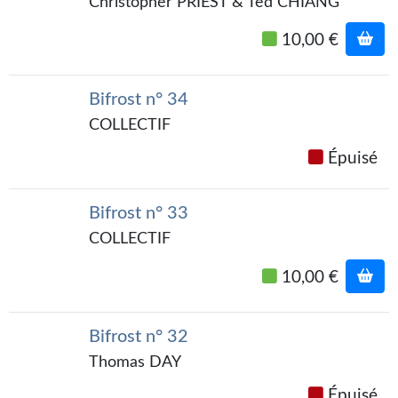
Christopher PRIEST & Ted CHIANG
Journal d'un homme des bois
10,00 €
FORUMS
CONTACT
Bifrost n° 34
COLLECTIF
Nous contacter
Épuisé
F.A.Q.
Soumettre un manuscrit
Bifrost n° 33
COLLECTIF
Support technique
10,00 €
Bifrost n° 32
Thomas DAY
Épuisé