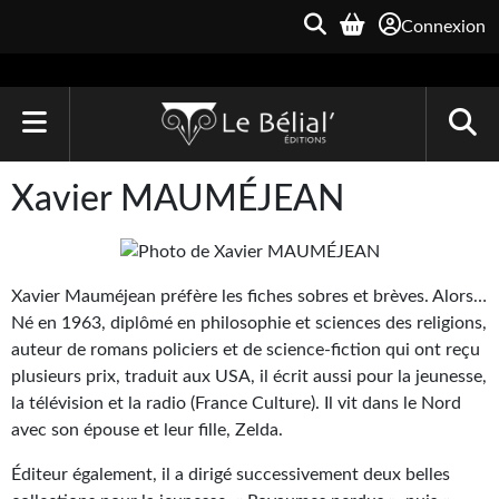
Connexion
ACCUEIL
Xavier MAUMÉJEAN
LIVRES
Le Bélial'
Xavier Mauméjean préfère les fiches sobres et brèves. Alors…
Né en 1963, diplômé en philosophie et sciences des religions,
Une Heure-Lumière
auteur de romans policiers et de science-fiction qui ont reçu
Archive du Futur
plusieurs prix, traduit aux USA, il écrit aussi pour la jeunesse,
la télévision et la radio (France Culture). Il vit dans le Nord
Parallaxe
avec son épouse et leur fille, Zelda.
Quarante-Deux
Éditeur également, il a dirigé successivement deux belles