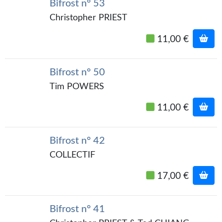
Goodies Gotland
Bifrost n° 53
Christopher PRIEST
Tirages d’art Une Heure-Lumière
11,00 €
PLUS
À paraître
Bifrost n° 50
Revue de presse
Tim POWERS
Récompenses
11,00 €
Newsletter
Bifrost n° 42
Le Bélial' sur Youtube
COLLECTIF
LE BLOG BIFROST
17,00 €
Tous les articles
Bifrost n° 41
La Bibliothèque orbitale