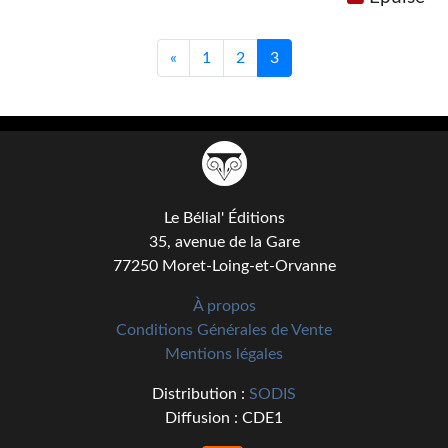
«
1
2
3
Le Bélial' Éditions
35, avenue de la Gare
77250 Moret-Loing-et-Orvanne
À propos
Conditions Générales de Vente
Mentions légales
Distribution :
SODIS
Diffusion : CDE1