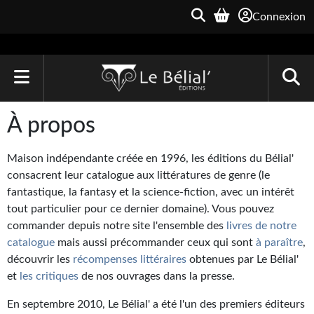
Connexion
ACCUEIL
À propos
LIVRES
Maison indépendante créée en 1996, les éditions du Bélial'
Le Bélial'
consacrent leur catalogue aux littératures de genre (le
fantastique, la fantasy et la science-fiction, avec un intérêt
Une Heure-Lumière
tout particulier pour ce dernier domaine). Vous pouvez
commander depuis notre site l'ensemble des
livres de notre
Archive du Futur
catalogue
mais aussi précommander ceux qui sont
à paraître
,
découvrir les
récompenses littéraires
obtenues par Le Bélial'
Parallaxe
et
les critiques
de nos ouvrages dans la presse.
Quarante-Deux
En septembre 2010, Le Bélial' a été l'un des premiers éditeurs