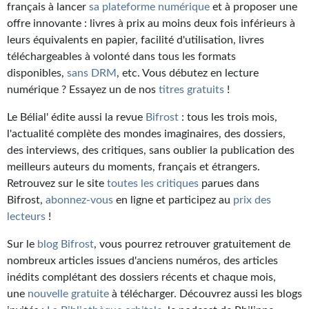
français à lancer
Kvasar
sa plateforme numérique
et à proposer une
offre innovante : livres à prix au moins deux fois inférieurs à
Pulps
leurs équivalents en papier, facilité d'utilisation, livres
téléchargeables à volonté dans tous les formats
Wotan
disponibles,
sans DRM
, etc. Vous débutez en lecture
numérique ? Essayez un de nos
titres gratuits
!
Étoiles vives
Le Bélial' édite aussi la revue
Bifrost
: tous les trois mois,
Yellow Submarine
l'actualité complète des mondes imaginaires, des dossiers,
des interviews, des critiques, sans oublier la publication des
NUMÉRIQUE
meilleurs auteurs du moments, français et étrangers.
Romans et recueils
Retrouvez sur le site
toutes les critiques
parues dans
Bifrost,
abonnez-vous
en ligne et participez au
prix des
Une Heure-Lumière
lecteurs
!
Nouvelles
Sur le
blog Bifrost
, vous pourrez retrouver gratuitement de
nombreux articles issues d'anciens numéros, des articles
Bifrost
inédits complétant des dossiers récents et chaque mois,
une
nouvelle gratuite
à télécharger. Découvrez aussi les blogs
Livres audio