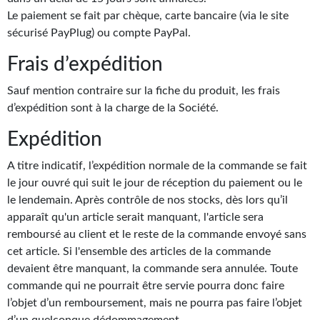
Goodies Gotland
Le paiement se fait par chèque, carte bancaire (via le site
Tirages d’art Une Heure-Lumière
sécurisé PayPlug) ou compte PayPal.
Frais d’expédition
PLUS
À paraître
Sauf mention contraire sur la fiche du produit, les frais
d’expédition sont à la charge de la Société.
Revue de presse
Expédition
Récompenses
A titre indicatif, l’expédition normale de la commande se fait
Newsletter
le jour ouvré qui suit le jour de réception du paiement ou le
le lendemain. Après contrôle de nos stocks, dès lors qu’il
Le Bélial' sur Youtube
apparaît qu'un article serait manquant, l'article sera
remboursé au client et le reste de la commande envoyé sans
LE BLOG BIFROST
cet article. Si l'ensemble des articles de la commande
devaient être manquant, la commande sera annulée. Toute
Tous les articles
commande qui ne pourrait être servie pourra donc faire
La Bibliothèque orbitale
l’objet d’un remboursement, mais ne pourra pas faire l’objet