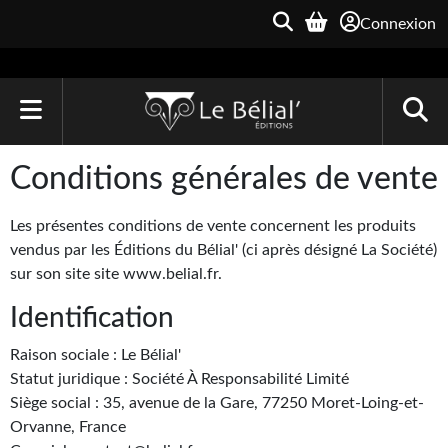
Connexion
ACCUEIL
Conditions générales de vente
LIVRES
Les présentes conditions de vente concernent les produits
Le Bélial'
vendus par les Éditions du Bélial' (ci après désigné La Société)
sur son site site www.belial.fr.
Une Heure-Lumière
Identification
Archive du Futur
Raison sociale : Le Bélial'
Parallaxe
Statut juridique : Société À Responsabilité Limité
Siège social : 35, avenue de la Gare, 77250 Moret-Loing-et-
Quarante-Deux
Orvanne, France