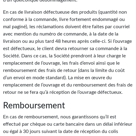
d’un quelconque dédommagement.
Journal d'un homme des bois
En cas de livraison défectueuse des produits (quantité non
FORUMS
conforme à la commande, livre fortement endommagé ou
mal paginé), les réclamations doivent être faites par courriel
CONTACT
avec mention du numéro de commande, à la date de la
livraison ou au plus tard 48 heures après celle-ci. Si l’ouvrage
Nous contacter
est défectueux, le client devra retourner sa commande à la
Société. Dans ce cas, la Société prendront à leur charge le
F.A.Q.
remplacement de l’ouvrage, les frais d’envoi ainsi que le
Soumettre un manuscrit
remboursement des frais de retour (dans la limite du coût
d’un envoi en mode standard). La mise en œuvre du
Support technique
remplacement de l’ouvrage et du remboursement des frais de
retour ne se fera qu’à réception de l’ouvrage défectueux.
Remboursement
En cas de remboursement, nous garantissons qu’il est
effectué par chèque ou carte bancaire dans un délai inférieur
ou égal à 30 jours suivant la date de réception du colis