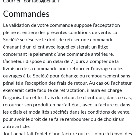
Courriel : contact@belial.fr
Kvasar
Commandes
Pulps
La validation de votre commande suppose l’acceptation
Wotan
pleine et entière des présentes conditions de vente. La
Société se réserve le droit de refuser une commande
Étoiles vives
émanant d’un client avec lequel existerait un litige
Yellow Submarine
concernant le paiement d’une commande antérieure.
L’acheteur dispose d’un délai de 7 jours à compter de la
NUMÉRIQUE
livraison de sa commande pour retourner l’ouvrage ou les
ouvrages à La Société pour échange ou remboursement sans
Romans et recueils
pénalité à l’exception des frais de retour. Au cas où l’acheteur
exercerait cette faculté de rétractation, il aura en charge
Une Heure-Lumière
l’organisation et les frais du retour. Le client doit, dans ce cas,
Nouvelles
retourner son produit en parfait état, avec la facture et dans
les délais et modalités spécifiés dans les conditions de vente,
Bifrost
pour avoir le droit de se faire rembourser ou de choisir un
autre article.
Livres audio
Tout achat fait l’objet d’une facture qui est jointe à l’envoi des