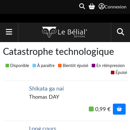
Connexion
ACCUEIL
Catastrophe technologique
LIVRES
Disponible
À paraître
Bientôt épuisé
En réimpression
Le Bélial'
Épuisé
Une Heure-Lumière
Shikata ga nai
Archive du Futur
Thomas DAY
Parallaxe
0,99 €
Quarante-Deux
Long cours