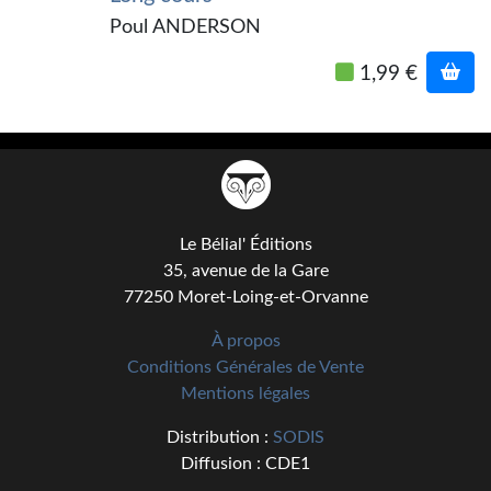
Kvasar
Poul ANDERSON
Pulps
1,99 €
Wotan
Étoiles vives
Yellow Submarine
NUMÉRIQUE
Le Bélial' Éditions
35, avenue de la Gare
Romans et recueils
77250 Moret-Loing-et-Orvanne
Une Heure-Lumière
À propos
Conditions Générales de Vente
Nouvelles
Mentions légales
Bifrost
Distribution :
SODIS
Diffusion : CDE1
Livres audio