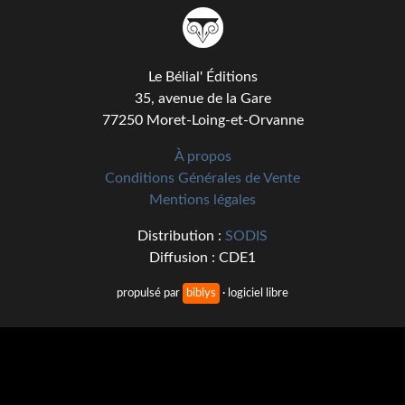
Kvasar
Pulps
Le Bélial' Éditions
Wotan
35, avenue de la Gare
77250 Moret-Loing-et-Orvanne
Étoiles vives
À propos
Yellow Submarine
Conditions Générales de Vente
NUMÉRIQUE
Mentions légales
Distribution :
SODIS
Romans et recueils
Diffusion : CDE1
Une Heure-Lumière
propulsé par
biblys
· logiciel libre
Nouvelles
Bifrost
Livres audio