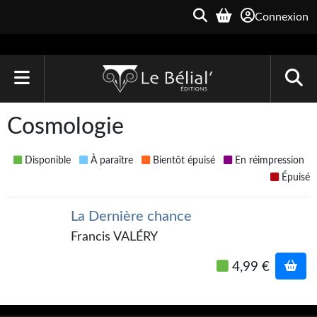
Connexion
ACCUEIL
Cosmologie
LIVRES
Disponible
À paraître
Bientôt épuisé
En réimpression
Le Bélial'
Épuisé
Une Heure-Lumière
La Dernière chance
Archive du Futur
Francis VALÉRY
Parallaxe
4,99 €
Quarante-Deux