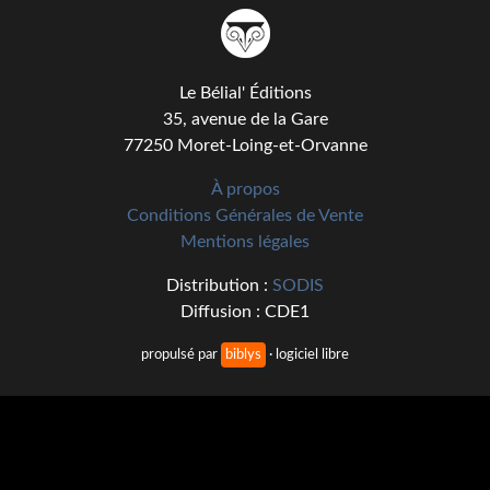
Kvasar
Pulps
Le Bélial' Éditions
Wotan
35, avenue de la Gare
77250 Moret-Loing-et-Orvanne
Étoiles vives
À propos
Yellow Submarine
Conditions Générales de Vente
NUMÉRIQUE
Mentions légales
Distribution :
SODIS
Romans et recueils
Diffusion : CDE1
Une Heure-Lumière
propulsé par
biblys
· logiciel libre
Nouvelles
Bifrost
Livres audio