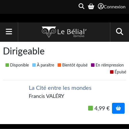
Connexion
ACCUEIL
Dirigeable
LIVRES
Disponible
À paraître
Bientôt épuisé
En réimpression
Le Bélial'
Épuisé
Une Heure-Lumière
La Cité entre les mondes
Archive du Futur
Francis VALÉRY
Parallaxe
4,99 €
Quarante-Deux