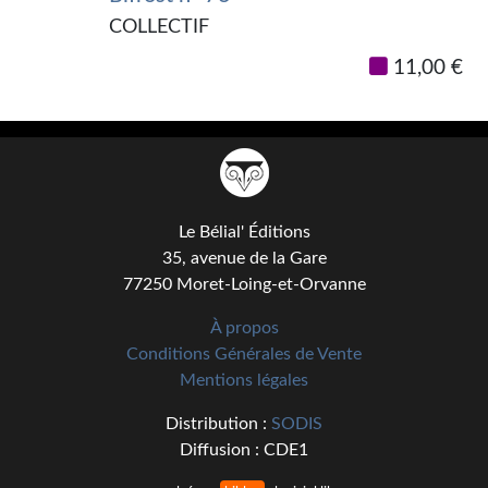
Kvasar
COLLECTIF
Pulps
11,00 €
Wotan
Étoiles vives
Yellow Submarine
Le Bélial' Éditions
NUMÉRIQUE
35, avenue de la Gare
77250 Moret-Loing-et-Orvanne
Romans et recueils
À propos
Une Heure-Lumière
Conditions Générales de Vente
Nouvelles
Mentions légales
Bifrost
Distribution :
SODIS
Diffusion : CDE1
Livres audio