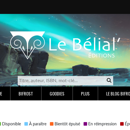
E
BIFROST
GOODIES
PLUS
LE BLOG BIFR
Disponible
À paraître
Bientôt épuisé
En réimpression
Épu