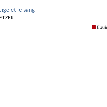
neige et le sang
OETZER
Épui