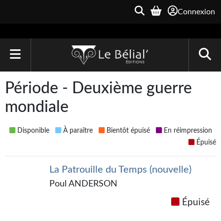
Connexion
ACCUEIL
Période - Deuxième guerre
LIVRES
mondiale
Le Bélial'
Disponible
À paraître
Bientôt épuisé
En réimpression
Une Heure-Lumière
Épuisé
Archive du Futur
La Patrouille du Temps (nouvelle)
Poul ANDERSON
Parallaxe
Épuisé
Quarante-Deux