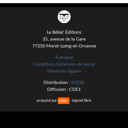
Kvasar
Pulps
Wotan
Le Bélial' Éditions
Étoiles vives
35, avenue de la Gare
77250 Moret-Loing-et-Orvanne
Yellow Submarine
À propos
NUMÉRIQUE
Conditions Générales de Vente
Mentions légales
Romans et recueils
Distribution :
SODIS
Une Heure-Lumière
Diffusion : CDE1
Nouvelles
propulsé par
biblys
· logiciel libre
Bifrost
Livres audio