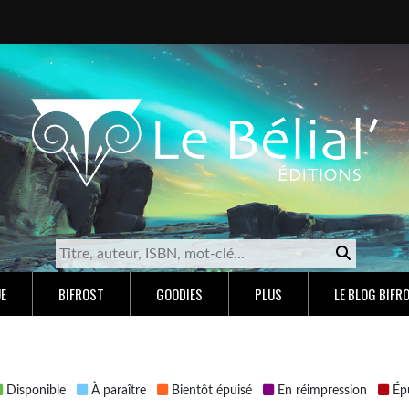
E
BIFROST
GOODIES
PLUS
LE BLOG BIFR
Disponible
À paraître
Bientôt épuisé
En réimpression
Épu