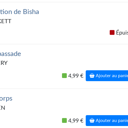
tion de Bisha
KETT
Épui
bassade
ÉRY
4,99 €
Ajouter au pani
corps
EN
4,99 €
Ajouter au pani