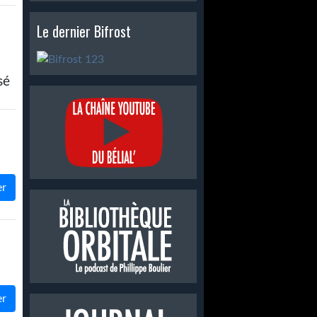
Le dernier Bifrost
sé
er
er