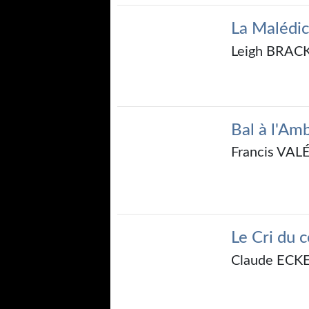
La Malédic
Leigh BRAC
Bal à l'Am
Francis VAL
Le Cri du 
Claude ECK