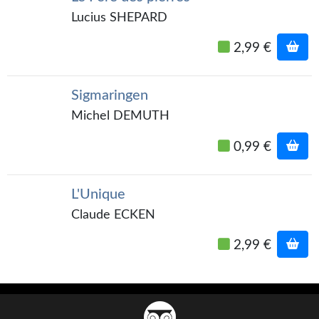
Kvasar
Lucius SHEPARD
Pulps
2,99 €
Wotan
Sigmaringen
Étoiles vives
Michel DEMUTH
Yellow Submarine
0,99 €
NUMÉRIQUE
Romans et recueils
L'Unique
Claude ECKEN
Une Heure-Lumière
2,99 €
Nouvelles
Bifrost
Livres audio