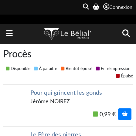
Connexion
ACCUEIL
Procès
LIVRES
Disponible
À paraître
Bientôt épuisé
En réimpression
Le Bélial'
Épuisé
Une Heure-Lumière
Pour qui grincent les gonds
Archive du Futur
Jérôme NOIREZ
Parallaxe
0,99 €
Quarante-Deux
Le Père des pierres