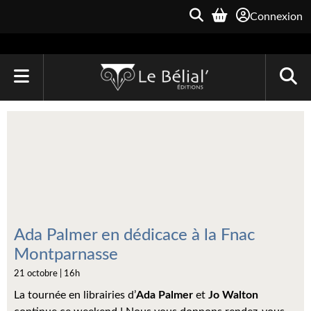
Connexion
ACCUEIL
LIVRES
Le Bélial'
Une Heure-Lumière
Archive du Futur
Ada Palmer en dédicace à la Fnac
Montparnasse
Parallaxe
21 octobre | 16h
Quarante-Deux
La tournée en librairies d’
Ada Palmer
et
Jo Walton