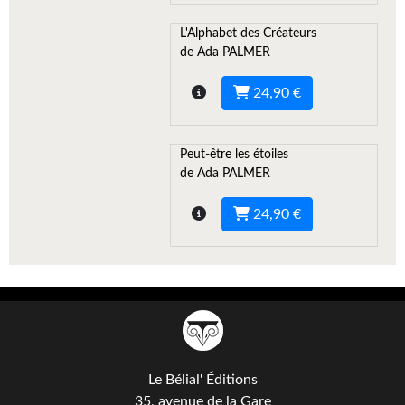
Gratuit
L'Alphabet des Créateurs
de Ada PALMER
Sans DRM
24,90 €
BIFROST
Tous les numéros
Peut-être les étoiles
de Ada PALMER
En numérique
S'abonner
24,90 €
Les critiques
Le blog
Le prix des lecteurs
GOODIES
Le Bélial' Éditions
35, avenue de la Gare