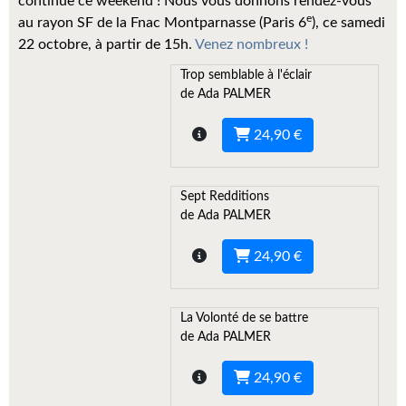
continue ce weekend ! Nous vous donnons rendez-vous
Kvasar
e
au rayon SF de la Fnac Montparnasse (Paris 6
), ce samedi
22 octobre, à partir de 15h.
Venez nombreux !
Pulps
Trop semblable à l'éclair
Wotan
de Ada PALMER
Étoiles vives
24,90 €
Yellow Submarine
Sept Redditions
NUMÉRIQUE
de Ada PALMER
Romans et recueils
24,90 €
Une Heure-Lumière
Nouvelles
La Volonté de se battre
de Ada PALMER
Bifrost
24,90 €
Livres audio