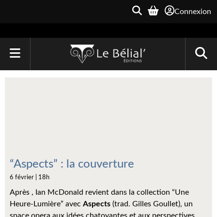
Connexion
ACCUEIL
LIVRES
Le Bélial'
Une Heure-Lumière
Archive du Futur
“Aspects” : la couverture
6 février | 18h
Parallaxe
Après
, Ian McDonald revient dans la collection “Une
Quarante-Deux
Heure-Lumière” avec
Aspects
(trad. Gilles Goullet), un
space opera aux idées chatoyantes et aux perspectives