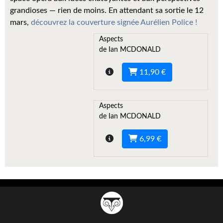
Kvasar
grandioses — rien de moins. En attendant sa sortie le 12
mars,
découvrez la couverture signée Aurélien Police !
Pulps
Aspects
Wotan
de Ian MCDONALD
Étoiles vives
11,90 €
Yellow Submarine
Aspects
NUMÉRIQUE
de Ian MCDONALD
Romans et recueils
6,99 €
Une Heure-Lumière
Nouvelles
Bifrost
Livres audio