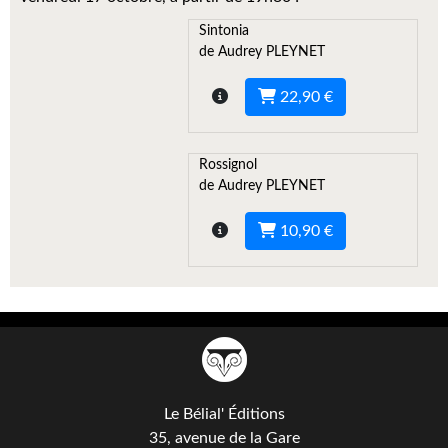
Kvasar
Sintonia
Pulps
de Audrey PLEYNET
Wotan
22,90 €
Étoiles vives
Rossignol
Yellow Submarine
de Audrey PLEYNET
NUMÉRIQUE
10,90 €
Romans et recueils
Une Heure-Lumière
Nouvelles
Bifrost
Le Bélial' Éditions
Livres audio
35, avenue de la Gare