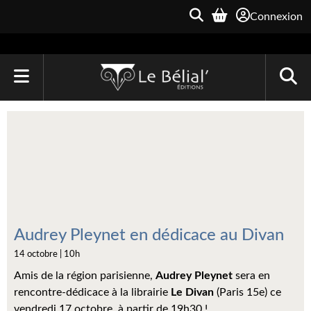
Connexion
ACCUEIL
LIVRES
Le Bélial'
Une Heure-Lumière
Archive du Futur
Audrey Pleynet en dédicace au Divan
14 octobre | 10h
Parallaxe
Amis de la région parisienne,
Audrey Pleynet
sera en
Quarante-Deux
rencontre-dédicace à la librairie
Le Divan
(Paris 15e) ce
vendredi 17 octobre, à partir de 19h30 !