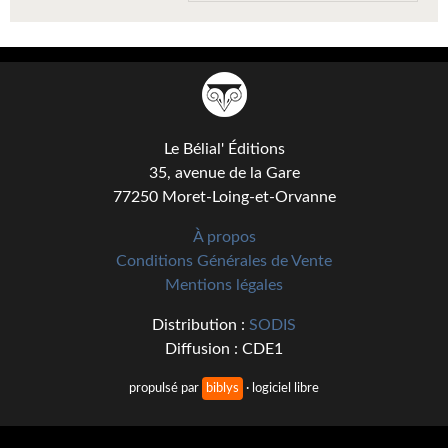
Kvasar
Pulps
Wotan
Étoiles vives
Le Bélial' Éditions
35, avenue de la Gare
Yellow Submarine
77250 Moret-Loing-et-Orvanne
NUMÉRIQUE
À propos
Conditions Générales de Vente
Romans et recueils
Mentions légales
Une Heure-Lumière
Distribution :
SODIS
Nouvelles
Diffusion : CDE1
Bifrost
propulsé par
biblys
· logiciel libre
Livres audio