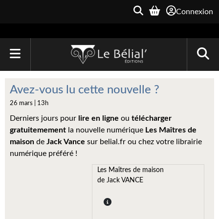
Connexion
ACCUEIL
Avez-vous lu cette nouvelle ?
LIVRES
26 mars | 13h
Derniers jours pour
lire en ligne
ou
télécharger
Le Bélial'
gratuitemement
la nouvelle numérique
Les Maîtres de
maison
Une Heure-Lumière
de
Jack Vance
sur belial.fr ou chez votre librairie
numérique préféré !
Archive du Futur
Les Maîtres de maison
de Jack VANCE
Parallaxe
Quarante-Deux