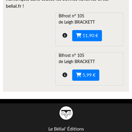
Kvasar
belial.fr !
Pulps
Bifrost n° 105
de Leigh BRACKETT
Wotan
11,90 €
Étoiles vives
Yellow Submarine
Bifrost n° 105
de Leigh BRACKETT
NUMÉRIQUE
5,99 €
Romans et recueils
Une Heure-Lumière
Nouvelles
Bifrost
Livres audio
Le Bélial' Éditions