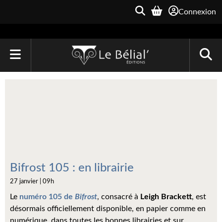
Connexion
ACCUEIL
LIVRES
Le Bélial'
Une Heure-Lumière
Archive du Futur
Bifrost 105 : en librairie
27 janvier | 09h
Parallaxe
Le
numéro 105 de
Bifrost
, consacré à
Leigh Brackett
, est
Quarante-Deux
désormais officiellement disponible, en papier comme en
numérique, dans toutes les bonnes librairies et sur