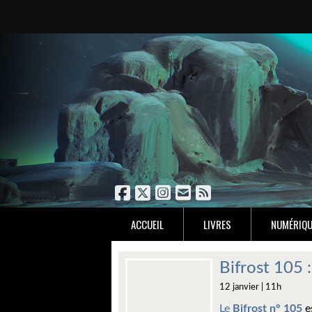
ACCUEIL
LIVRES
NUMÉRIQU
Bifrost 105
12 janvier | 11h
Le
Bifrost n° 105
e