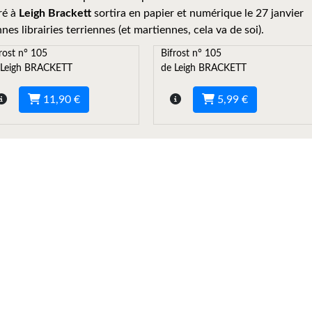
ré à
Leigh Brackett
sortira en papier et numérique le 27 janvier
es librairies terriennes (et martiennes, cela va de soi).
rost n° 105
Bifrost n° 105
 Leigh BRACKETT
de Leigh BRACKETT
11,90 €
5,99 €