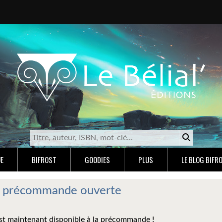
E
BIFROST
GOODIES
PLUS
LE BLOG BIFR
 : précommande ouverte
st maintenant disponible à la précommande !