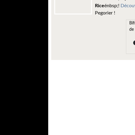
Rice
énbsp;!
Découv
Pegorier !
Bif
de