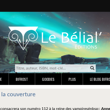
E
BIFROST
GOODIES
PLUS
LE BLOG BIFR
: la couverture
consacrera son numéro 112 à la reine des vampiresénbsp;:
Ann