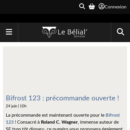
Connexion
ACCUEIL
LIVRES
Le Bélial'
Une Heure-Lumière
Archive du Futur
Bifrost 123 : précommande ouverte !
24 juin | 10h
Parallaxe
La précommande est maintenant ouverte pour le
Bifrost
Quarante-Deux
123
! Consacré à
Roland C. Wagner
, immense auteur de
SF trop tôt disparu, ce numéro vous proposera également