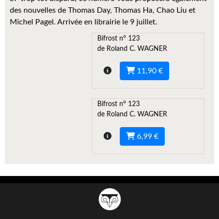
Kvasar
des nouvelles de Thomas Day, Thomas Ha, Chao Liu et
Michel Pagel. Arrivée en librairie le 9 juillet.
Pulps
Bifrost n° 123
Wotan
de Roland C. WAGNER
Étoiles vives
11,90 €
Yellow Submarine
Bifrost n° 123
NUMÉRIQUE
de Roland C. WAGNER
Romans et recueils
6,99 €
Une Heure-Lumière
Nouvelles
Bifrost
Livres audio