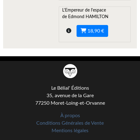
Gratuit
L'Empereur de l'espace
de Edmond HAMILTON
Sans DRM
18,90 €
BIFROST
Tous les numéros
En numérique
S'abonner
Les critiques
Le Bélial' Éditions
35, avenue de la Gare
Le blog
77250 Moret-Loing-et-Orvanne
Le prix des lecteurs
À propos
Conditions Générales de Vente
GOODIES
Mentions légales