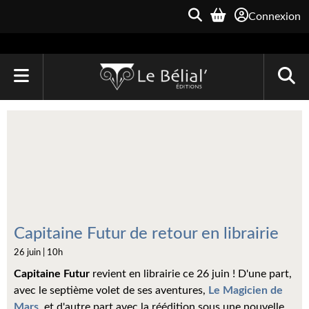
Connexion
ACCUEIL
LIVRES
Le Bélial'
Une Heure-Lumière
Archive du Futur
Capitaine Futur de retour en librairie
26 juin | 10h
Parallaxe
Capitaine Futur
revient en librairie ce 26 juin ! D'une part,
Quarante-Deux
avec le septième volet de ses aventures,
Le Magicien de
Mars
, et d'autre part avec la réédition sous une nouvelle