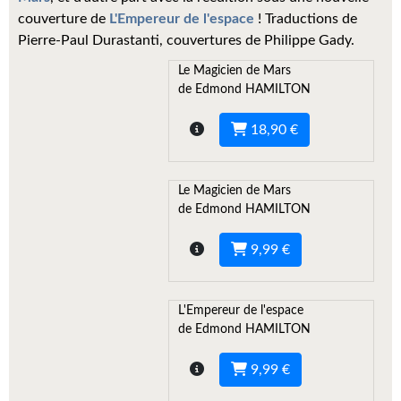
Kvasar
couverture de
L'Empereur de l'espace
! Traductions de
Pierre-Paul Durastanti, couvertures de Philippe Gady.
Pulps
Le Magicien de Mars
Wotan
de Edmond HAMILTON
Étoiles vives
18,90 €
Yellow Submarine
Le Magicien de Mars
NUMÉRIQUE
de Edmond HAMILTON
Romans et recueils
9,99 €
Une Heure-Lumière
Nouvelles
L'Empereur de l'espace
de Edmond HAMILTON
Bifrost
9,99 €
Livres audio