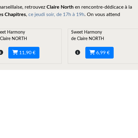
arseillaise, retrouvez
Claire North
en rencontre-dédicace à la
es Chapitres
,
ce jeudi soir, de 17h à 19h
. On vous attend
eet Harmony
Sweet Harmony
 Claire NORTH
de Claire NORTH
11,90 €
6,99 €