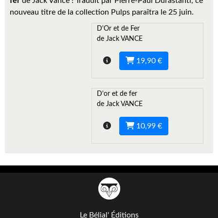
fer
de Jack Vance ! Traduit par Pierre-Paul Durastanti, ce
Kvasar
nouveau titre de la collection Pulps paraîtra le 25 juin.
Pulps
D'Or et de Fer
de Jack VANCE
Wotan
19,90 €
Étoiles vives
Yellow Submarine
D'or et de fer
de Jack VANCE
NUMÉRIQUE
10,99 €
Romans et recueils
Une Heure-Lumière
Nouvelles
Bifrost
Livres audio
Le Bélial' Éditions