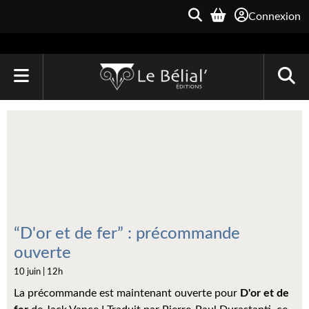
Connexion
ACCUEIL
LIVRES
Le Bélial'
Une Heure-Lumière
Archive du Futur
“D'or et de fer” : précommande
ouverte
Parallaxe
10 juin | 12h
Quarante-Deux
La précommande est maintenant ouverte pour
D'or et de