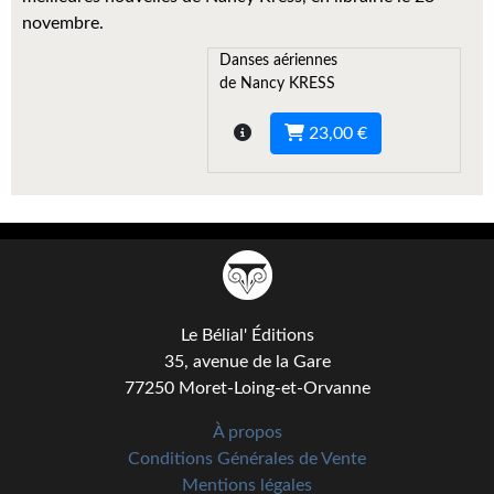
Kvasar
novembre.
Pulps
Danses aériennes
de Nancy KRESS
Wotan
23,00 €
Étoiles vives
Yellow Submarine
NUMÉRIQUE
Romans et recueils
Le Bélial' Éditions
Une Heure-Lumière
35, avenue de la Gare
Nouvelles
77250 Moret-Loing-et-Orvanne
Bifrost
À propos
Conditions Générales de Vente
Livres audio
Mentions légales