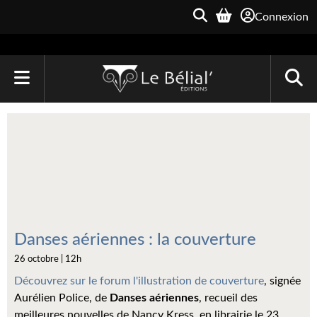
Connexion
ACCUEIL
LIVRES
Le Bélial'
Une Heure-Lumière
Archive du Futur
Danses aériennes : la couverture
26 octobre | 12h
Parallaxe
Découvrez sur le forum l'illustration de couverture
, signée
Quarante-Deux
Aurélien Police, de
Danses aériennes
, recueil des
meilleures nouvelles de Nancy Kress, en librairie le 23