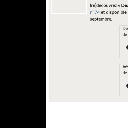
(re)découvrez
« De
n°74
et disponible 
septembre.
De
de
Aft
de