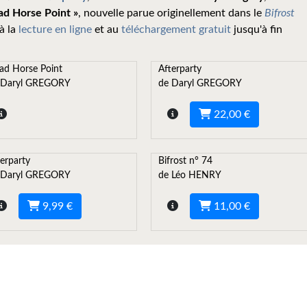
ad Horse Point »
, nouvelle parue originellement dans le
Bifrost
à la
lecture en ligne
et au
téléchargement gratuit
jusqu'à fin
ad Horse Point
Afterparty
 Daryl GREGORY
de Daryl GREGORY
22,00 €
erparty
Bifrost n° 74
 Daryl GREGORY
de Léo HENRY
9,99 €
11,00 €