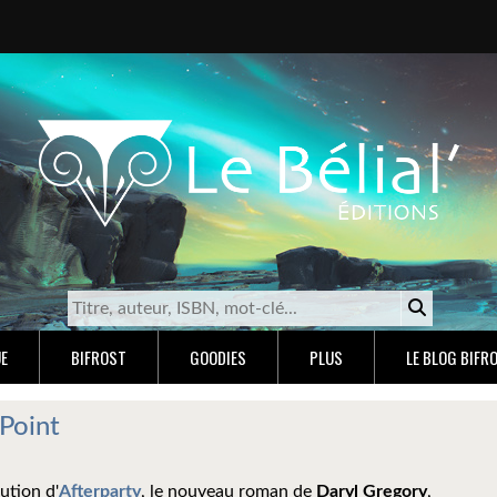
E
BIFROST
GOODIES
PLUS
LE BLOG BIFR
Point
ution d'
Afterparty
, le nouveau roman de
Daryl Gregory
,