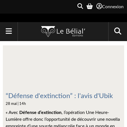
Connexion
ACCUEIL
LIVRES
Le Bélial'
Une Heure-Lumière
Archive du Futur
“Défense d'extinction” : l'avis d'Ubik
28 mai | 14h
Parallaxe
« Avec
Défense d’extinction
, l’opération Une Heure-
Quarante-Deux
Lumière offre donc l’opportunité de découvrir une novella
empreinte d’une sourde mélancolie face à un monde en