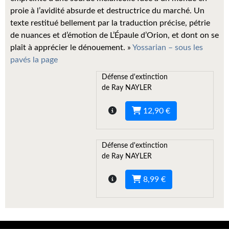
Kvasar
proie à l’avidité absurde et destructrice du marché. Un
texte restitué bellement par la traduction précise, pétrie
Pulps
de nuances et d’émotion de L’Épaule d’Orion, et dont on se
plaît à apprécier le dénouement. »
Yossarian – sous les
Wotan
pavés la page
Étoiles vives
Défense d'extinction
de Ray NAYLER
Yellow Submarine
12,90 €
NUMÉRIQUE
Romans et recueils
Défense d'extinction
Une Heure-Lumière
de Ray NAYLER
Nouvelles
8,99 €
Bifrost
Livres audio