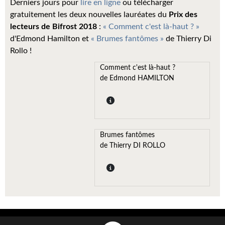
Derniers jours pour
lire en ligne
ou télécharger
Kvasar
gratuitement les deux nouvelles lauréates du
Prix des
Pulps
lecteurs de Bifrost 2018
:
« Comment c'est là-haut ? »
d'Edmond Hamilton et
« Brumes fantômes »
de Thierry Di
Wotan
Rollo !
Comment c'est là-haut ?
Étoiles vives
de Edmond HAMILTON
Yellow Submarine
NUMÉRIQUE
Romans et recueils
Brumes fantômes
de Thierry DI ROLLO
Une Heure-Lumière
Nouvelles
Bifrost
Livres audio