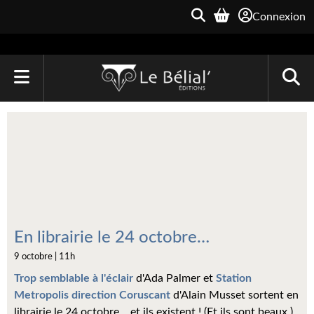
Connexion
ACCUEIL
LIVRES
Le Bélial'
Une Heure-Lumière
Archive du Futur
En librairie le 24 octobre…
9 octobre | 11h
Parallaxe
Trop semblable à l'éclair
d'Ada Palmer et
Station
Quarante-Deux
Metropolis direction Coruscant
d'Alain Musset sortent en
librairie le 24 octobre… et ils existent ! (Et ils sont beaux.)