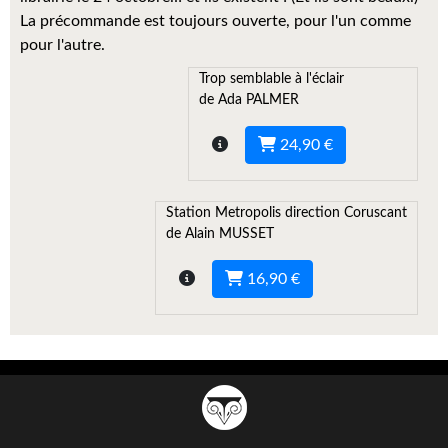
Kvasar
La précommande est toujours ouverte, pour l'un comme
pour l'autre.
Pulps
Trop semblable à l'éclair
Wotan
de Ada PALMER
Étoiles vives
24,90 €
Yellow Submarine
Station Metropolis direction Coruscant
NUMÉRIQUE
de Alain MUSSET
Romans et recueils
16,90 €
Une Heure-Lumière
Nouvelles
Bifrost
Livres audio