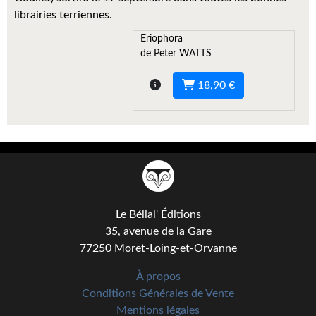
Kvasar
librairies terriennes.
Pulps
Eriophora
de Peter WATTS
Wotan
18,90 €
Étoiles vives
Yellow Submarine
NUMÉRIQUE
Romans et recueils
Le Bélial' Éditions
Une Heure-Lumière
35, avenue de la Gare
Nouvelles
77250 Moret-Loing-et-Orvanne
Bifrost
À propos
Conditions Générales de Vente
Livres audio
Mentions légales