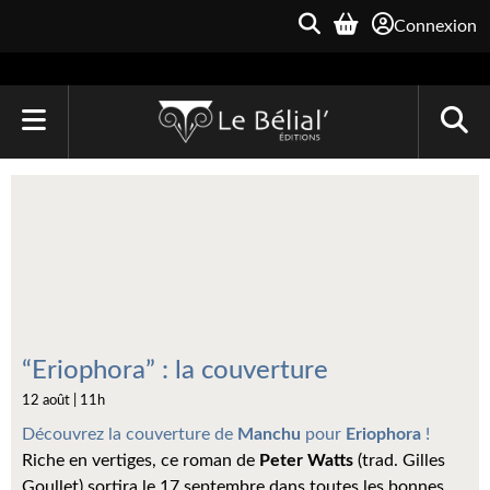
Connexion
ACCUEIL
LIVRES
Le Bélial'
Une Heure-Lumière
Archive du Futur
“Eriophora” : la couverture
12 août | 11h
Parallaxe
Découvrez la couverture de
Manchu
pour
Eriophora
!
Quarante-Deux
Riche en vertiges, ce roman de
Peter Watts
(trad. Gilles
Goullet) sortira le 17 septembre dans toutes les bonnes