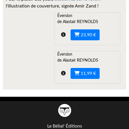
Kvasar
l'illustration de couverture, signée Amir Zand !
Pulps
Éversion
de Alastair REYNOLDS
Wotan
23,90 €
Étoiles vives
Yellow Submarine
Éversion
de Alastair REYNOLDS
NUMÉRIQUE
11,99 €
Romans et recueils
Une Heure-Lumière
Nouvelles
Bifrost
Livres audio
Le Bélial' Éditions