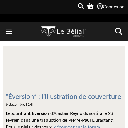
Connexion
ACCUEIL
LIVRES
Le Bélial'
Une Heure-Lumière
Archive du Futur
“Éversion” : l'illustration de couverture
6 décembre | 14h
Parallaxe
L’ébouriffant
Éversion
d'Alastair Reynolds sortira le 23
Quarante-Deux
février, dans une traduction de Pierre-Paul Durastanti.
Pour le plaisir des yeux,
découvrez sur le forum