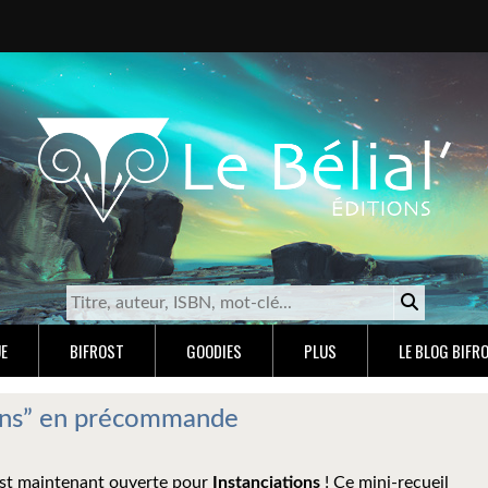
E
BIFROST
GOODIES
PLUS
LE BLOG BIFR
ions” en précommande
t maintenant ouverte pour
Instanciations
! Ce mini-recueil