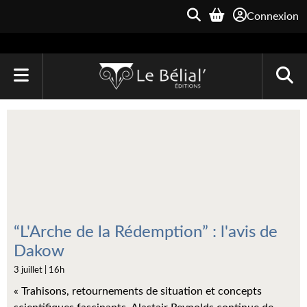
Connexion
ACCUEIL
LIVRES
Le Bélial'
Une Heure-Lumière
Archive du Futur
“L'Arche de la Rédemption” : l'avis de
Dakow
Parallaxe
3 juillet | 16h
Quarante-Deux
« Trahisons, retournements de situation et concepts