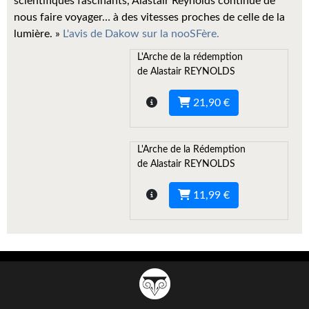
scientifiques fascinants, Alastair Reynolds continue de
Kvasar
nous faire voyager… à des vitesses proches de celle de la
lumière. »
L'avis de Dakow sur la nooSFère.
Pulps
L'Arche de la rédemption
Wotan
de Alastair REYNOLDS
Étoiles vives
21,90 €
Yellow Submarine
L'Arche de la Rédemption
NUMÉRIQUE
de Alastair REYNOLDS
Romans et recueils
11,99 €
Une Heure-Lumière
Nouvelles
Bifrost
Livres audio