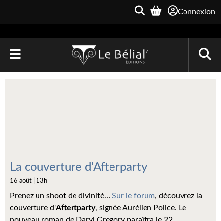
Connexion
ACCUEIL
LIVRES
Le Bélial'
Une Heure-Lumière
Archive du Futur
La couverture d'Afterparty
16 août | 13h
Parallaxe
Prenez un shoot de divinité…
Sur le forum
, découvrez la
Quarante-Deux
couverture d'
Aftertparty
, signée Aurélien Police. Le
nouveau roman de Daryl Gregory paraîtra le 22