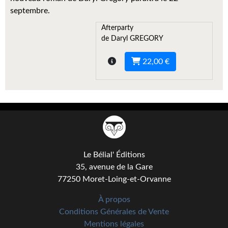
Kvasar
septembre.
Pulps
Afterparty
de Daryl GREGORY
Wotan
22,00 €
Étoiles vives
Yellow Submarine
NUMÉRIQUE
Romans et recueils
Le Bélial' Éditions
Une Heure-Lumière
35, avenue de la Gare
Nouvelles
77250 Moret-Loing-et-Orvanne
Bifrost
À propos
Conditions Générales de Vente
Livres audio
Mentions légales