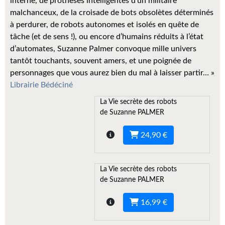
interne, de prothèses intelligentes d’un militaire
Kvasar
malchanceux, de la croisade de bots obsolètes déterminés
à perdurer, de robots autonomes et isolés en quête de
Pulps
tâche (et de sens !), ou encore d’humains réduits à l’état
Wotan
d’automates, Suzanne Palmer convoque mille univers
tantôt touchants, souvent amers, et une poignée de
Étoiles vives
personnages que vous aurez bien du mal à laisser partir… »
Librairie Bédéciné
Yellow Submarine
La Vie secrète des robots
NUMÉRIQUE
de Suzanne PALMER
Romans et recueils
24,90 €
Une Heure-Lumière
La Vie secrète des robots
Nouvelles
de Suzanne PALMER
Bifrost
16,99 €
Livres audio