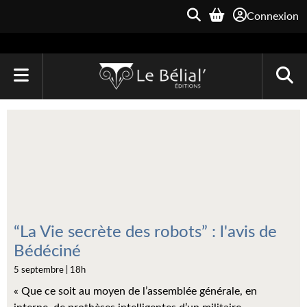
Connexion
ACCUEIL
LIVRES
Le Bélial'
Une Heure-Lumière
Archive du Futur
“La Vie secrète des robots” : l'avis de
Bédéciné
Parallaxe
5 septembre | 18h
Quarante-Deux
« Que ce soit au moyen de l’assemblée générale, en